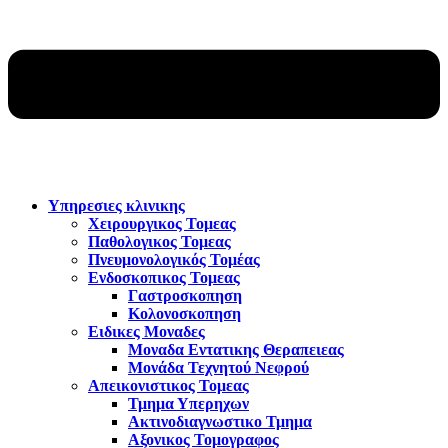
Υπηρεσιες κλινικης
Χειρουργικος Τομεας
Παθολογικος Τομεας
Πνευμονολογικός Τομέας
Ενδοσκοπικος Τομεας
Γαστροσκοπηση
Κολονοσκοπηση
Ειδικες Μοναδες
Μοναδα Εντατικης Θεραπειεας
Μονάδα Τεχνητού Νεφρού
Απεικονιστικος Τομεας
Τμημα Υπερηχων
Ακτινοδιαγνωστικο Τμημα
Αξονικος Τομογραφος