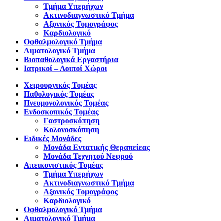
Τμήμα Υπερήχων
Ακτινοδιαγνωστικό Τμήμα
Αξονικός Τομογράφος
Καρδιολογικό
Οφθαλμολογικό Τμήμα
Αιματολογικό Τμήμα
Βιοπαθολογικά Εργαστήρια
Ιατρικοί – Λοιποί Χώροι
Χειρουργικός Τομέας
Παθολογικός Τομέας
Πνευμονολογικός Τομέας
Ενδοσκοπικός Τομέας
Γαστροσκόπηση
Κολονοσκόπηση
Ειδικές Μονάδες
Μονάδα Εντατικής Θεραπείεας
Μονάδα Τεχνητού Νεφρού
Απεικονιστικός Τομέας
Τμήμα Υπερήχων
Ακτινοδιαγνωστικό Τμήμα
Αξονικός Τομογράφος
Καρδιολογικό
Οφθαλμολογικό Τμήμα
Αιματολογικό Τμήμα