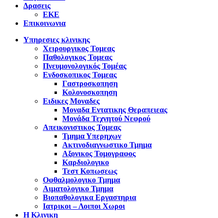
Δρασεις
ΕΚΕ
Επικοινωνια
Υπηρεσιες κλινικης
Χειρουργικος Τομεας
Παθολογικος Τομεας
Πνευμονολογικός Τομέας
Ενδοσκοπικος Τομεας
Γαστροσκοπηση
Κολονοσκοπηση
Ειδικες Μοναδες
Μοναδα Εντατικης Θεραπειεας
Μονάδα Τεχνητού Νεφρού
Απεικονιστικος Τομεας
Τμημα Υπερηχων
Ακτινοδιαγνωστικο Τμημα
Αξονικος Τομογραφος
Καρδιολογικο
Τεστ Κοπωσεως
Οφθαλμολογικο Τμημα
Αιματολογικο Τμημα
Βιοπαθολογικα Εργαστηρια
Ιατρικοι – Λοιποι Χωροι
Η Κλινικη