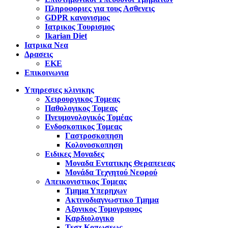
Πληροφοριες για τους Ασθενεις
GDPR κανονισμος
Ιατρικος Τουρισμος
Ikarian Diet
Ιατρικα Νεα
Δρασεις
ΕΚΕ
Επικοινωνια
Υπηρεσιες κλινικης
Χειρουργικος Τομεας
Παθολογικος Τομεας
Πνευμονολογικός Τομέας
Ενδοσκοπικος Τομεας
Γαστροσκοπηση
Κολονοσκοπηση
Ειδικες Μοναδες
Μοναδα Εντατικης Θεραπειεας
Μονάδα Τεχνητού Νεφρού
Απεικονιστικος Τομεας
Τμημα Υπερηχων
Ακτινοδιαγνωστικο Τμημα
Αξονικος Τομογραφος
Καρδιολογικο
Τεστ Κοπωσεως