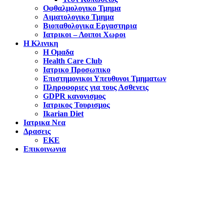
Οφθαλμολογικο Τμημα
Αιματολογικο Τμημα
Βιοπαθολογικα Εργαστηρια
Ιατρικοι – Λοιποι Χωροι
Η Κλινικη
Η Ομαδα
Health Care Club
Ιατρικο Προσωπικο
Επιστημονικοι Υπευθυνοι Τμηματων
Πληροφοριες για τους Ασθενεις
GDPR κανονισμος
Ιατρικος Τουρισμος
Ikarian Diet
Ιατρικα Νεα
Δρασεις
ΕΚΕ
Επικοινωνια