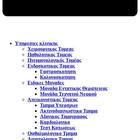
Υπηρεσιες κλινικης
Χειρουργικος Τομεας
Παθολογικος Τομεας
Πνευμονολογικός Τομέας
Ενδοσκοπικος Τομεας
Γαστροσκοπηση
Κολονοσκοπηση
Ειδικες Μοναδες
Μοναδα Εντατικης Θεραπειεας
Μονάδα Τεχνητού Νεφρού
Απεικονιστικος Τομεας
Τμημα Υπερηχων
Ακτινοδιαγνωστικο Τμημα
Αξονικος Τομογραφος
Καρδιολογικο
Τεστ Κοπωσεως
Οφθαλμολογικο Τμημα
Αιματολογικο Τμημα