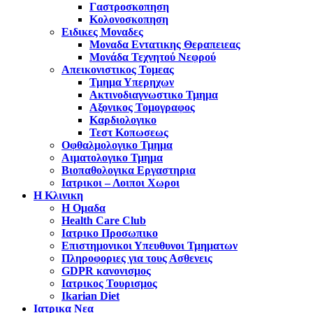
Γαστροσκοπηση
Κολονοσκοπηση
Ειδικες Μοναδες
Μοναδα Εντατικης Θεραπειεας
Μονάδα Τεχνητού Νεφρού
Απεικονιστικος Τομεας
Τμημα Υπερηχων
Ακτινοδιαγνωστικο Τμημα
Αξονικος Τομογραφος
Καρδιολογικο
Τεστ Κοπωσεως
Οφθαλμολογικο Τμημα
Αιματολογικο Τμημα
Βιοπαθολογικα Εργαστηρια
Ιατρικοι – Λοιποι Χωροι
Η Κλινικη
Η Ομαδα
Health Care Club
Ιατρικο Προσωπικο
Επιστημονικοι Υπευθυνοι Τμηματων
Πληροφοριες για τους Ασθενεις
GDPR κανονισμος
Ιατρικος Τουρισμος
Ikarian Diet
Ιατρικα Νεα