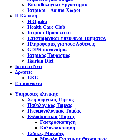
Βιοπαθολογικα Εργαστηρια
Ιατρικοι – Λοιποι Χωροι
Η Κλινικη
Η Ομαδα
Health Care Club
Ιατρικο Προσωπικο
Επιστημονικοι Υπευθυνοι Τμηματων
Πληροφοριες για τους Ασθενεις
GDPR κανονισμος
Ιατρικος Τουρισμος
Ikarian Diet
Ιατρικα Νεα
Δρασεις
ΕΚΕ
Επικοινωνια
Υπηρεσιες κλινικης
Χειρουργικος Τομεας
Παθολογικος Τομεας
Πνευμονολογικός Τομέας
Ενδοσκοπικος Τομεας
Γαστροσκοπηση
Κολονοσκοπηση
Ειδικες Μοναδες
Μοναδα Εντατικης Θεραπειεας