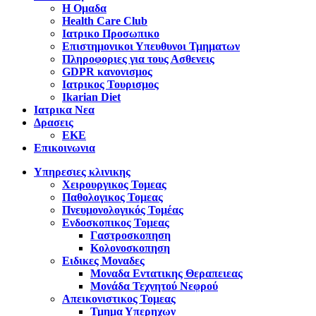
Η Ομαδα
Health Care Club
Ιατρικο Προσωπικο
Επιστημονικοι Υπευθυνοι Τμηματων
Πληροφοριες για τους Ασθενεις
GDPR κανονισμος
Ιατρικος Τουρισμος
Ikarian Diet
Ιατρικα Νεα
Δρασεις
ΕΚΕ
Επικοινωνια
Υπηρεσιες κλινικης
Χειρουργικος Τομεας
Παθολογικος Τομεας
Πνευμονολογικός Τομέας
Ενδοσκοπικος Τομεας
Γαστροσκοπηση
Κολονοσκοπηση
Ειδικες Μοναδες
Μοναδα Εντατικης Θεραπειεας
Μονάδα Τεχνητού Νεφρού
Απεικονιστικος Τομεας
Τμημα Υπερηχων