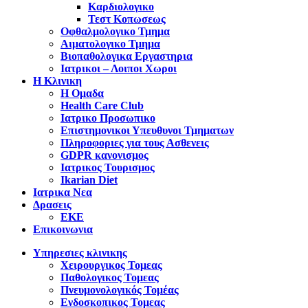
Καρδιολογικο
Τεστ Κοπωσεως
Οφθαλμολογικο Τμημα
Αιματολογικο Τμημα
Βιοπαθολογικα Εργαστηρια
Ιατρικοι – Λοιποι Χωροι
Η Κλινικη
Η Ομαδα
Health Care Club
Ιατρικο Προσωπικο
Επιστημονικοι Υπευθυνοι Τμηματων
Πληροφοριες για τους Ασθενεις
GDPR κανονισμος
Ιατρικος Τουρισμος
Ikarian Diet
Ιατρικα Νεα
Δρασεις
ΕΚΕ
Επικοινωνια
Υπηρεσιες κλινικης
Χειρουργικος Τομεας
Παθολογικος Τομεας
Πνευμονολογικός Τομέας
Ενδοσκοπικος Τομεας