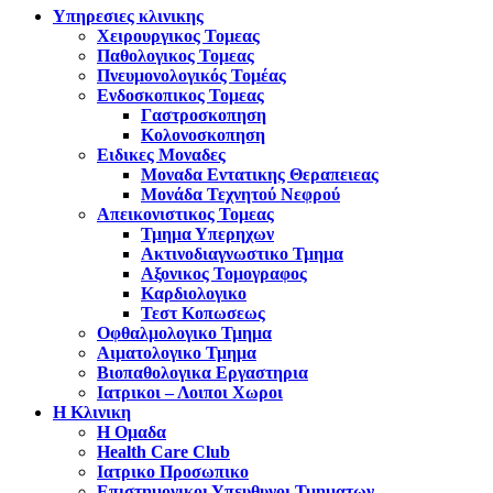
Υπηρεσιες κλινικης
Χειρουργικος Τομεας
Παθολογικος Τομεας
Πνευμονολογικός Τομέας
Ενδοσκοπικος Τομεας
Γαστροσκοπηση
Κολονοσκοπηση
Ειδικες Μοναδες
Μοναδα Εντατικης Θεραπειεας
Μονάδα Τεχνητού Νεφρού
Απεικονιστικος Τομεας
Τμημα Υπερηχων
Ακτινοδιαγνωστικο Τμημα
Αξονικος Τομογραφος
Καρδιολογικο
Τεστ Κοπωσεως
Οφθαλμολογικο Τμημα
Αιματολογικο Τμημα
Βιοπαθολογικα Εργαστηρια
Ιατρικοι – Λοιποι Χωροι
Η Κλινικη
Η Ομαδα
Health Care Club
Ιατρικο Προσωπικο
Επιστημονικοι Υπευθυνοι Τμηματων