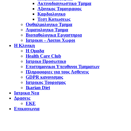
Ακτινοδιαγνωστικο Τμημα
Αξονικος Τομογραφος
Καρδιολογικο
Τεστ Κοπωσεως
Οφθαλμολογικο Τμημα
Αιματολογικο Τμημα
Βιοπαθολογικα Εργαστηρια
Ιατρικοι – Λοιποι Χωροι
Η Κλινικη
Η Ομαδα
Health Care Club
Ιατρικο Προσωπικο
Επιστημονικοι Υπευθυνοι Τμηματων
Πληροφοριες για τους Ασθενεις
GDPR κανονισμος
Ιατρικος Τουρισμος
Ikarian Diet
Ιατρικα Νεα
Δρασεις
ΕΚΕ
Επικοινωνια