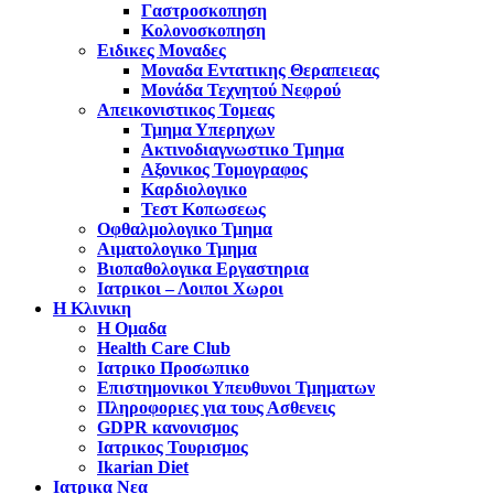
Γαστροσκοπηση
Κολονοσκοπηση
Ειδικες Μοναδες
Μοναδα Εντατικης Θεραπειεας
Μονάδα Τεχνητού Νεφρού
Απεικονιστικος Τομεας
Τμημα Υπερηχων
Ακτινοδιαγνωστικο Τμημα
Αξονικος Τομογραφος
Καρδιολογικο
Τεστ Κοπωσεως
Οφθαλμολογικο Τμημα
Αιματολογικο Τμημα
Βιοπαθολογικα Εργαστηρια
Ιατρικοι – Λοιποι Χωροι
Η Κλινικη
Η Ομαδα
Health Care Club
Ιατρικο Προσωπικο
Επιστημονικοι Υπευθυνοι Τμηματων
Πληροφοριες για τους Ασθενεις
GDPR κανονισμος
Ιατρικος Τουρισμος
Ikarian Diet
Ιατρικα Νεα