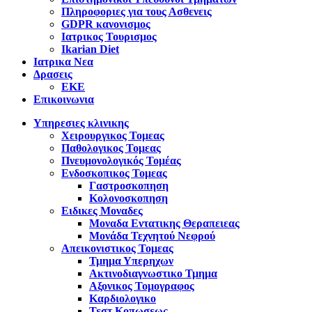
Πληροφοριες για τους Ασθενεις
GDPR κανονισμος
Ιατρικος Τουρισμος
Ikarian Diet
Ιατρικα Νεα
Δρασεις
ΕΚΕ
Επικοινωνια
Υπηρεσιες κλινικης
Χειρουργικος Τομεας
Παθολογικος Τομεας
Πνευμονολογικός Τομέας
Ενδοσκοπικος Τομεας
Γαστροσκοπηση
Κολονοσκοπηση
Ειδικες Μοναδες
Μοναδα Εντατικης Θεραπειεας
Μονάδα Τεχνητού Νεφρού
Απεικονιστικος Τομεας
Τμημα Υπερηχων
Ακτινοδιαγνωστικο Τμημα
Αξονικος Τομογραφος
Καρδιολογικο
Τεστ Κοπωσεως