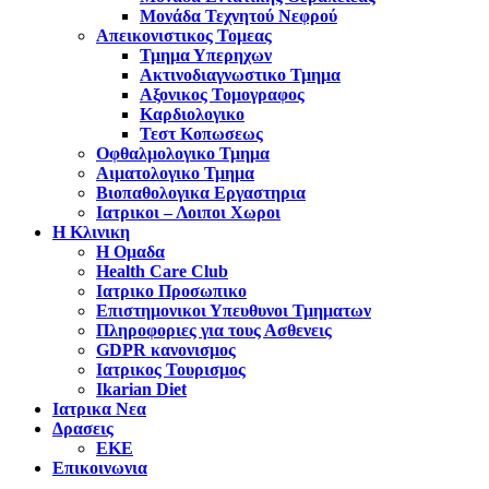
Μονάδα Τεχνητού Νεφρού
Απεικονιστικος Τομεας
Τμημα Υπερηχων
Ακτινοδιαγνωστικο Τμημα
Αξονικος Τομογραφος
Καρδιολογικο
Τεστ Κοπωσεως
Οφθαλμολογικο Τμημα
Αιματολογικο Τμημα
Βιοπαθολογικα Εργαστηρια
Ιατρικοι – Λοιποι Χωροι
Η Κλινικη
Η Ομαδα
Health Care Club
Ιατρικο Προσωπικο
Επιστημονικοι Υπευθυνοι Τμηματων
Πληροφοριες για τους Ασθενεις
GDPR κανονισμος
Ιατρικος Τουρισμος
Ikarian Diet
Ιατρικα Νεα
Δρασεις
ΕΚΕ
Επικοινωνια