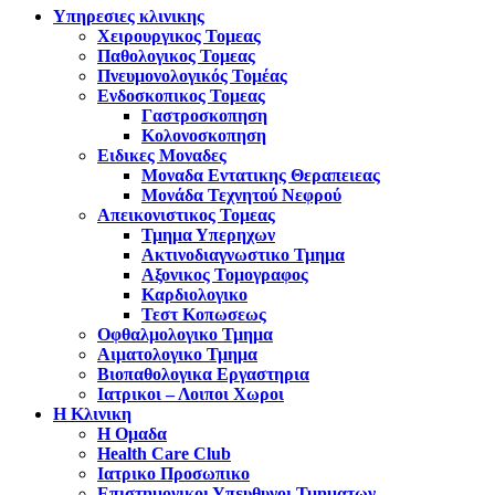
Υπηρεσιες κλινικης
Χειρουργικος Τομεας
Παθολογικος Τομεας
Πνευμονολογικός Τομέας
Ενδοσκοπικος Τομεας
Γαστροσκοπηση
Κολονοσκοπηση
Ειδικες Μοναδες
Μοναδα Εντατικης Θεραπειεας
Μονάδα Τεχνητού Νεφρού
Απεικονιστικος Τομεας
Τμημα Υπερηχων
Ακτινοδιαγνωστικο Τμημα
Αξονικος Τομογραφος
Καρδιολογικο
Τεστ Κοπωσεως
Οφθαλμολογικο Τμημα
Αιματολογικο Τμημα
Βιοπαθολογικα Εργαστηρια
Ιατρικοι – Λοιποι Χωροι
Η Κλινικη
Η Ομαδα
Health Care Club
Ιατρικο Προσωπικο
Επιστημονικοι Υπευθυνοι Τμηματων