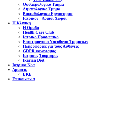
Οφθαλμολογικο Τμημα
Αιματολογικο Τμημα
Βιοπαθολογικα Εργαστηρια
Ιατρικοι – Λοιποι Χωροι
Η Κλινικη
Η Ομαδα
Health Care Club
Ιατρικο Προσωπικο
Επιστημονικοι Υπευθυνοι Τμηματων
Πληροφοριες για τους Ασθενεις
GDPR κανονισμος
Ιατρικος Τουρισμος
Ikarian Diet
Ιατρικα Νεα
Δρασεις
ΕΚΕ
Επικοινωνια