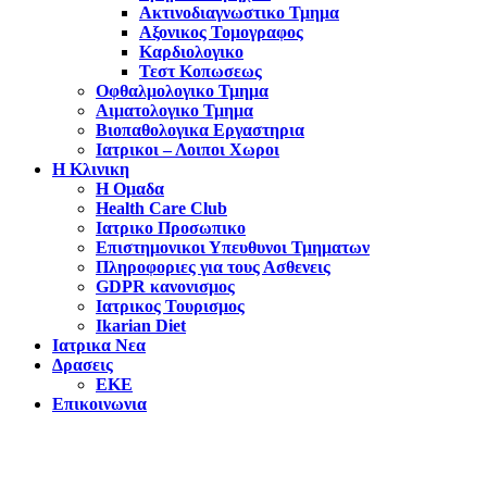
Ακτινοδιαγνωστικο Τμημα
Αξονικος Τομογραφος
Καρδιολογικο
Τεστ Κοπωσεως
Οφθαλμολογικο Τμημα
Αιματολογικο Τμημα
Βιοπαθολογικα Εργαστηρια
Ιατρικοι – Λοιποι Χωροι
Η Κλινικη
Η Ομαδα
Health Care Club
Ιατρικο Προσωπικο
Επιστημονικοι Υπευθυνοι Τμηματων
Πληροφοριες για τους Ασθενεις
GDPR κανονισμος
Ιατρικος Τουρισμος
Ikarian Diet
Ιατρικα Νεα
Δρασεις
ΕΚΕ
Επικοινωνια