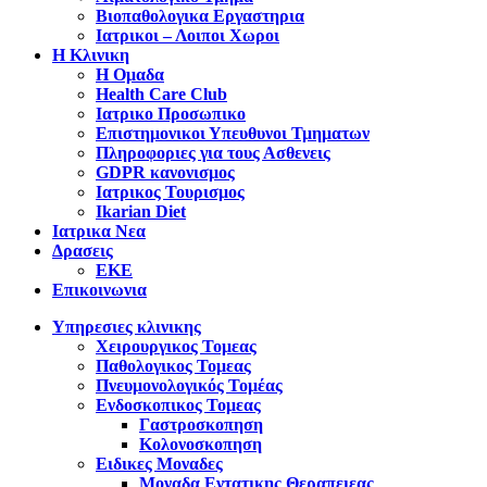
Βιοπαθολογικα Εργαστηρια
Ιατρικοι – Λοιποι Χωροι
Η Κλινικη
Η Ομαδα
Health Care Club
Ιατρικο Προσωπικο
Επιστημονικοι Υπευθυνοι Τμηματων
Πληροφοριες για τους Ασθενεις
GDPR κανονισμος
Ιατρικος Τουρισμος
Ikarian Diet
Ιατρικα Νεα
Δρασεις
ΕΚΕ
Επικοινωνια
Υπηρεσιες κλινικης
Χειρουργικος Τομεας
Παθολογικος Τομεας
Πνευμονολογικός Τομέας
Ενδοσκοπικος Τομεας
Γαστροσκοπηση
Κολονοσκοπηση
Ειδικες Μοναδες
Μοναδα Εντατικης Θεραπειεας