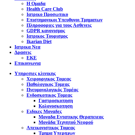
Η Ομαδα
Health Care Club
Ιατρικο Προσωπικο
Επιστημονικοι Υπευθυνοι Τμηματων
Πληροφοριες για τους Ασθενεις
GDPR κανονισμος
Ιατρικος Τουρισμος
Ikarian Diet
Ιατρικα Νεα
Δρασεις
ΕΚΕ
Επικοινωνια
Υπηρεσιες κλινικης
Χειρουργικος Τομεας
Παθολογικος Τομεας
Πνευμονολογικός Τομέας
Ενδοσκοπικος Τομεας
Γαστροσκοπηση
Κολονοσκοπηση
Ειδικες Μοναδες
Μοναδα Εντατικης Θεραπειεας
Μονάδα Τεχνητού Νεφρού
Απεικονιστικος Τομεας
Τμημα Υπερηχων