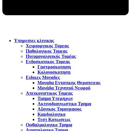
Υπηρεσιες κλινικης
Χειρουργικος Τομεας
Παθολογικος Τομεας
Πνευμονολογικός Τομέας
Ενδοσκοπικος Τομεας
Γαστροσκοπηση
Κολονοσκοπηση
Ειδικες Μοναδες
Μοναδα Εντατικης Θεραπειεας
Μονάδα Τεχνητού Νεφρού
Απεικονιστικος Τομεας
Τμημα Υπερηχων
Ακτινοδιαγνωστικο Τμημα
Αξονικος Τομογραφος
Καρδιολογικο
Τεστ Κοπωσεως
Οφθαλμολογικο Τμημα
Αιματολογικο Τμημα