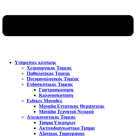
Υπηρεσιες κλινικης
Χειρουργικος Τομεας
Παθολογικος Τομεας
Πνευμονολογικός Τομέας
Ενδοσκοπικος Τομεας
Γαστροσκοπηση
Κολονοσκοπηση
Ειδικες Μοναδες
Μοναδα Εντατικης Θεραπειεας
Μονάδα Τεχνητού Νεφρού
Απεικονιστικος Τομεας
Τμημα Υπερηχων
Ακτινοδιαγνωστικο Τμημα
Αξονικος Τομογραφος