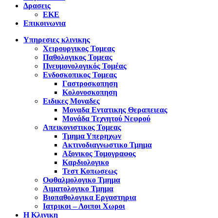
Δρασεις
ΕΚΕ
Επικοινωνια
Υπηρεσιες κλινικης
Χειρουργικος Τομεας
Παθολογικος Τομεας
Πνευμονολογικός Τομέας
Ενδοσκοπικος Τομεας
Γαστροσκοπηση
Κολονοσκοπηση
Ειδικες Μοναδες
Μοναδα Εντατικης Θεραπειεας
Μονάδα Τεχνητού Νεφρού
Απεικονιστικος Τομεας
Τμημα Υπερηχων
Ακτινοδιαγνωστικο Τμημα
Αξονικος Τομογραφος
Καρδιολογικο
Τεστ Κοπωσεως
Οφθαλμολογικο Τμημα
Αιματολογικο Τμημα
Βιοπαθολογικα Εργαστηρια
Ιατρικοι – Λοιποι Χωροι
Η Κλινικη