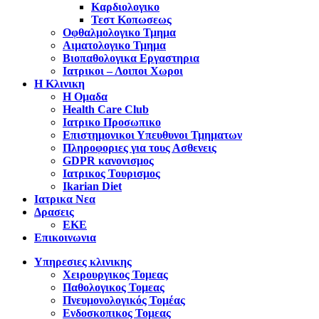
Καρδιολογικο
Τεστ Κοπωσεως
Οφθαλμολογικο Τμημα
Αιματολογικο Τμημα
Βιοπαθολογικα Εργαστηρια
Ιατρικοι – Λοιποι Χωροι
Η Κλινικη
Η Ομαδα
Health Care Club
Ιατρικο Προσωπικο
Επιστημονικοι Υπευθυνοι Τμηματων
Πληροφοριες για τους Ασθενεις
GDPR κανονισμος
Ιατρικος Τουρισμος
Ikarian Diet
Ιατρικα Νεα
Δρασεις
ΕΚΕ
Επικοινωνια
Υπηρεσιες κλινικης
Χειρουργικος Τομεας
Παθολογικος Τομεας
Πνευμονολογικός Τομέας
Ενδοσκοπικος Τομεας