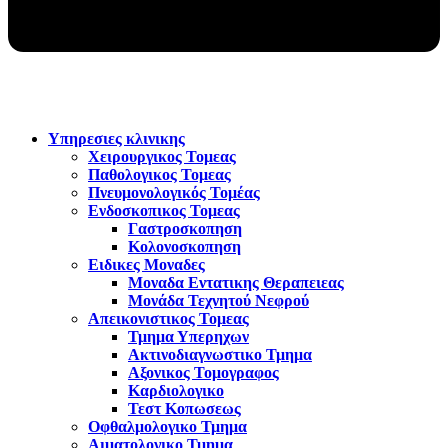
Υπηρεσιες κλινικης
Χειρουργικος Τομεας
Παθολογικος Τομεας
Πνευμονολογικός Τομέας
Ενδοσκοπικος Τομεας
Γαστροσκοπηση
Κολονοσκοπηση
Ειδικες Μοναδες
Μοναδα Εντατικης Θεραπειεας
Μονάδα Τεχνητού Νεφρού
Απεικονιστικος Τομεας
Τμημα Υπερηχων
Ακτινοδιαγνωστικο Τμημα
Αξονικος Τομογραφος
Καρδιολογικο
Τεστ Κοπωσεως
Οφθαλμολογικο Τμημα
Αιματολογικο Τμημα