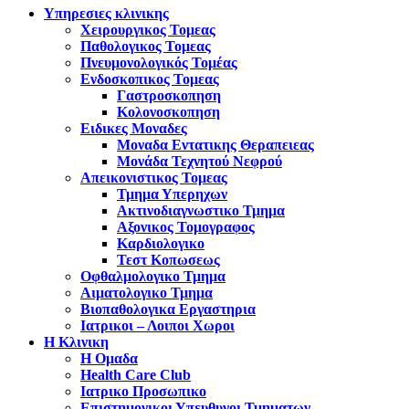
Υπηρεσιες κλινικης
Χειρουργικος Τομεας
Παθολογικος Τομεας
Πνευμονολογικός Τομέας
Ενδοσκοπικος Τομεας
Γαστροσκοπηση
Κολονοσκοπηση
Ειδικες Μοναδες
Μοναδα Εντατικης Θεραπειεας
Μονάδα Τεχνητού Νεφρού
Απεικονιστικος Τομεας
Τμημα Υπερηχων
Ακτινοδιαγνωστικο Τμημα
Αξονικος Τομογραφος
Καρδιολογικο
Τεστ Κοπωσεως
Οφθαλμολογικο Τμημα
Αιματολογικο Τμημα
Βιοπαθολογικα Εργαστηρια
Ιατρικοι – Λοιποι Χωροι
Η Κλινικη
Η Ομαδα
Health Care Club
Ιατρικο Προσωπικο
Επιστημονικοι Υπευθυνοι Τμηματων