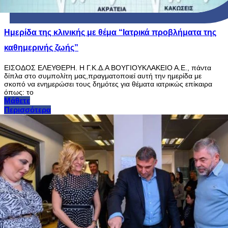
Ημερίδα της κλινικής με θέμα “Ιατρικά προβλήματα της
καθημερινής ζωής”
ΕΙΣΟΔΟΣ ΕΛΕΥΘΕΡΗ. Η Γ.Κ.Δ.Α ΒΟΥΓΙΟΥΚΛΑΚΕΙΟ Α.Ε., πάντα
δίπλα στο συμπολίτη μας,πραγματοποιεί αυτή την ημερίδα με
σκοπό να ενημερώσει τους δημότες για θέματα ιατρικώς επίκαιρα
όπως: το
Μάθετε
Περισσότερα