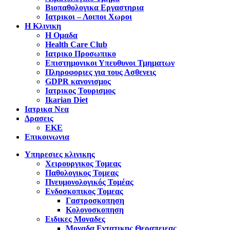
Βιοπαθολογικα Εργαστηρια
Ιατρικοι – Λοιποι Χωροι
Η Κλινικη
Η Ομαδα
Health Care Club
Ιατρικο Προσωπικο
Επιστημονικοι Υπευθυνοι Τμηματων
Πληροφοριες για τους Ασθενεις
GDPR κανονισμος
Ιατρικος Τουρισμος
Ikarian Diet
Ιατρικα Νεα
Δρασεις
ΕΚΕ
Επικοινωνια
Υπηρεσιες κλινικης
Χειρουργικος Τομεας
Παθολογικος Τομεας
Πνευμονολογικός Τομέας
Ενδοσκοπικος Τομεας
Γαστροσκοπηση
Κολονοσκοπηση
Ειδικες Μοναδες
Μοναδα Εντατικης Θεραπειεας