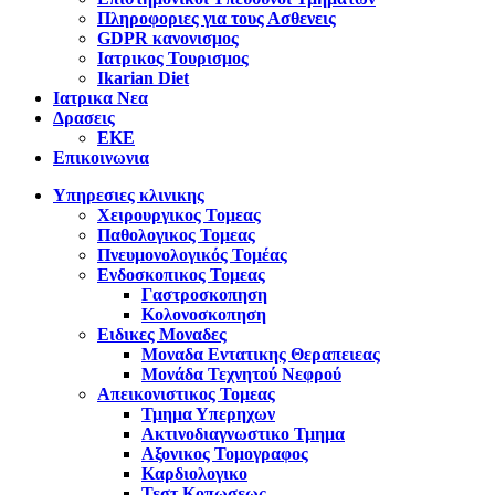
Πληροφοριες για τους Ασθενεις
GDPR κανονισμος
Ιατρικος Τουρισμος
Ikarian Diet
Ιατρικα Νεα
Δρασεις
ΕΚΕ
Επικοινωνια
Υπηρεσιες κλινικης
Χειρουργικος Τομεας
Παθολογικος Τομεας
Πνευμονολογικός Τομέας
Ενδοσκοπικος Τομεας
Γαστροσκοπηση
Κολονοσκοπηση
Ειδικες Μοναδες
Μοναδα Εντατικης Θεραπειεας
Μονάδα Τεχνητού Νεφρού
Απεικονιστικος Τομεας
Τμημα Υπερηχων
Ακτινοδιαγνωστικο Τμημα
Αξονικος Τομογραφος
Καρδιολογικο
Τεστ Κοπωσεως