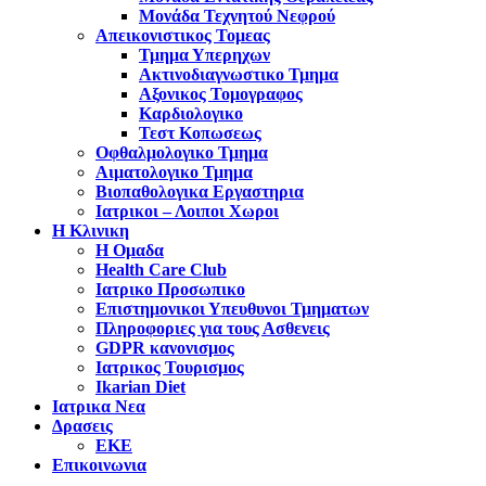
Μονάδα Τεχνητού Νεφρού
Απεικονιστικος Τομεας
Τμημα Υπερηχων
Ακτινοδιαγνωστικο Τμημα
Αξονικος Τομογραφος
Καρδιολογικο
Τεστ Κοπωσεως
Οφθαλμολογικο Τμημα
Αιματολογικο Τμημα
Βιοπαθολογικα Εργαστηρια
Ιατρικοι – Λοιποι Χωροι
Η Κλινικη
Η Ομαδα
Health Care Club
Ιατρικο Προσωπικο
Επιστημονικοι Υπευθυνοι Τμηματων
Πληροφοριες για τους Ασθενεις
GDPR κανονισμος
Ιατρικος Τουρισμος
Ikarian Diet
Ιατρικα Νεα
Δρασεις
ΕΚΕ
Επικοινωνια