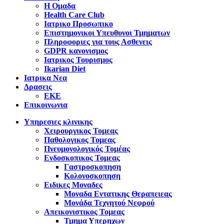
Η Ομαδα
Health Care Club
Ιατρικο Προσωπικο
Επιστημονικοι Υπευθυνοι Τμηματων
Πληροφοριες για τους Ασθενεις
GDPR κανονισμος
Ιατρικος Τουρισμος
Ikarian Diet
Ιατρικα Νεα
Δρασεις
ΕΚΕ
Επικοινωνια
Υπηρεσιες κλινικης
Χειρουργικος Τομεας
Παθολογικος Τομεας
Πνευμονολογικός Τομέας
Ενδοσκοπικος Τομεας
Γαστροσκοπηση
Κολονοσκοπηση
Ειδικες Μοναδες
Μοναδα Εντατικης Θεραπειεας
Μονάδα Τεχνητού Νεφρού
Απεικονιστικος Τομεας
Τμημα Υπερηχων