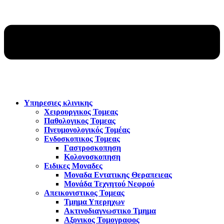
Υπηρεσιες κλινικης
Χειρουργικος Τομεας
Παθολογικος Τομεας
Πνευμονολογικός Τομέας
Ενδοσκοπικος Τομεας
Γαστροσκοπηση
Κολονοσκοπηση
Ειδικες Μοναδες
Μοναδα Εντατικης Θεραπειεας
Μονάδα Τεχνητού Νεφρού
Απεικονιστικος Τομεας
Τμημα Υπερηχων
Ακτινοδιαγνωστικο Τμημα
Αξονικος Τομογραφος