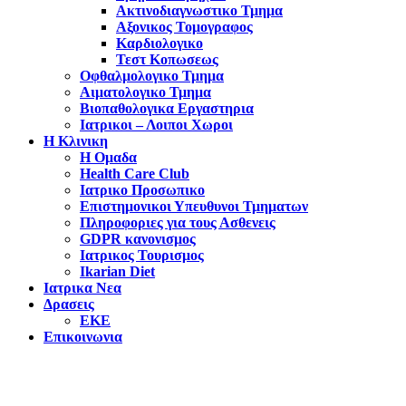
Ακτινοδιαγνωστικο Τμημα
Αξονικος Τομογραφος
Καρδιολογικο
Τεστ Κοπωσεως
Οφθαλμολογικο Τμημα
Αιματολογικο Τμημα
Βιοπαθολογικα Εργαστηρια
Ιατρικοι – Λοιποι Χωροι
Η Κλινικη
Η Ομαδα
Health Care Club
Ιατρικο Προσωπικο
Επιστημονικοι Υπευθυνοι Τμηματων
Πληροφοριες για τους Ασθενεις
GDPR κανονισμος
Ιατρικος Τουρισμος
Ikarian Diet
Ιατρικα Νεα
Δρασεις
ΕΚΕ
Επικοινωνια