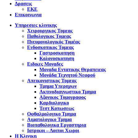
Δρασεις
ΕΚΕ
Επικοινωνια
Υπηρεσιες κλινικης
Χειρουργικος Τομεας
Παθολογικος Τομεας
Πνευμονολογικός Τομέας
Ενδοσκοπικος Τομεας
Γαστροσκοπηση
Κολονοσκοπηση
Ειδικες Μοναδες
Μοναδα Εντατικης Θεραπειεας
Μονάδα Τεχνητού Νεφρού
Απεικονιστικος Τομεας
Τμημα Υπερηχων
Ακτινοδιαγνωστικο Τμημα
Αξονικος Τομογραφος
Καρδιολογικο
Τεστ Κοπωσεως
Οφθαλμολογικο Τμημα
Αιματολογικο Τμημα
Βιοπαθολογικα Εργαστηρια
Ιατρικοι – Λοιποι Χωροι
Η Κλινικη