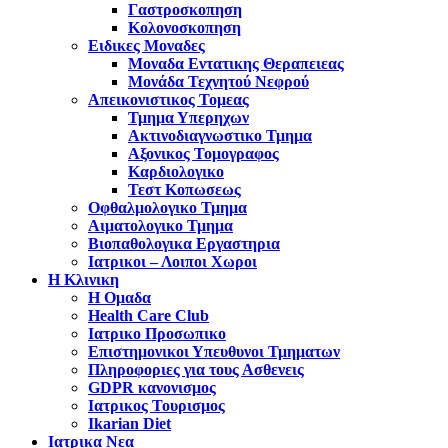
Γαστροσκοπηση
Κολονοσκοπηση
Ειδικες Μοναδες
Μοναδα Εντατικης Θεραπειεας
Μονάδα Τεχνητού Νεφρού
Απεικονιστικος Τομεας
Τμημα Υπερηχων
Ακτινοδιαγνωστικο Τμημα
Αξονικος Τομογραφος
Καρδιολογικο
Τεστ Κοπωσεως
Οφθαλμολογικο Τμημα
Αιματολογικο Τμημα
Βιοπαθολογικα Εργαστηρια
Ιατρικοι – Λοιποι Χωροι
Η Κλινικη
Η Ομαδα
Health Care Club
Ιατρικο Προσωπικο
Επιστημονικοι Υπευθυνοι Τμηματων
Πληροφοριες για τους Ασθενεις
GDPR κανονισμος
Ιατρικος Τουρισμος
Ikarian Diet
Ιατρικα Νεα