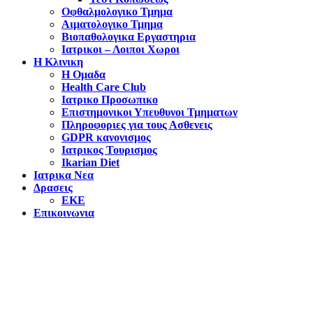
Οφθαλμολογικο Τμημα
Αιματολογικο Τμημα
Βιοπαθολογικα Εργαστηρια
Ιατρικοι – Λοιποι Χωροι
Η Κλινικη
Η Ομαδα
Health Care Club
Ιατρικο Προσωπικο
Επιστημονικοι Υπευθυνοι Τμηματων
Πληροφοριες για τους Ασθενεις
GDPR κανονισμος
Ιατρικος Τουρισμος
Ikarian Diet
Ιατρικα Νεα
Δρασεις
ΕΚΕ
Επικοινωνια