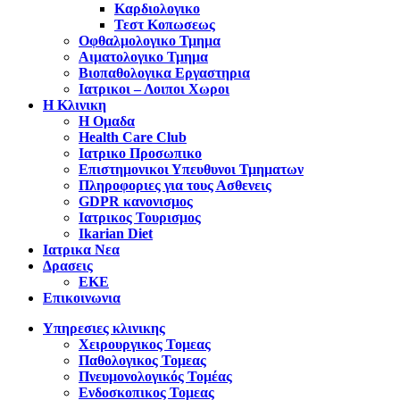
Καρδιολογικο
Τεστ Κοπωσεως
Οφθαλμολογικο Τμημα
Αιματολογικο Τμημα
Βιοπαθολογικα Εργαστηρια
Ιατρικοι – Λοιποι Χωροι
Η Κλινικη
Η Ομαδα
Health Care Club
Ιατρικο Προσωπικο
Επιστημονικοι Υπευθυνοι Τμηματων
Πληροφοριες για τους Ασθενεις
GDPR κανονισμος
Ιατρικος Τουρισμος
Ikarian Diet
Ιατρικα Νεα
Δρασεις
ΕΚΕ
Επικοινωνια
Υπηρεσιες κλινικης
Χειρουργικος Τομεας
Παθολογικος Τομεας
Πνευμονολογικός Τομέας
Ενδοσκοπικος Τομεας